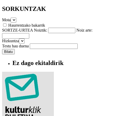
SORKUNTZAK
Mota
Haurrentzako bakarrik
SORTZE-URTEA Noiztik:
Noiz arte:
Hizkuntza
Testu hau duena
Ez dago ekitaldirik