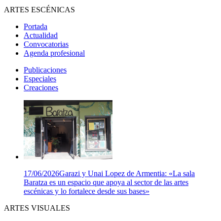
ARTES ESCÉNICAS
Portada
Actualidad
Convocatorias
Agenda profesional
Publicaciones
Especiales
Creaciones
17/06/2026
Garazi y Unai Lopez de Armentia: «La sala
Baratza es un espacio que apoya al sector de las artes
escénicas y lo fortalece desde sus bases»
ARTES VISUALES