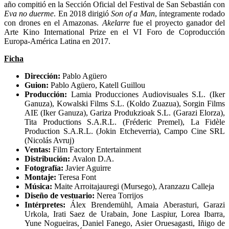
año compitió en la Sección Oficial del Festival de San Sebastián con
Eva no duerme
. En 2018 dirigió
Son of a Man
, íntegramente rodado
con drones en el Amazonas.
Akelarre
fue el proyecto ganador del
Arte Kino International Prize en el VI Foro de Coproducción
Europa-América Latina en 2017.
Ficha
Dirección:
Pablo Agüero
Guion:
Pablo Agüero, Katell Guillou
Producción:
Lamia Producciones Audiovisuales S.L. (Iker
Ganuza), Kowalski Films S.L. (Koldo Zuazua), Sorgin Films
AIE (Iker Ganuza), Gariza Produkzioak S.L. (Garazi Elorza),
Tita Productions S.A.R.L. (Fréderic Premel), La Fidèle
Production S.A.R.L. (Jokin Etcheverria), Campo Cine SRL
(Nicolás Avruj)
Ventas:
Film Factory Entertainment
Distribución:
Avalon D.A.
Fotografía:
Javier Aguirre
Montaje:
Teresa Font
Música:
Maite Arroitajauregi (Mursego), Aranzazu Calleja
Diseño de vestuario:
Nerea Torrijos
Intérpretes:
Álex Brendemühl, Amaia Aberasturi, Garazi
Urkola, Irati Saez de Urabain, Jone Laspiur, Lorea Ibarra,
Yune Nogueiras, Daniel Fanego, Asier Oruesagasti, Iñigo de