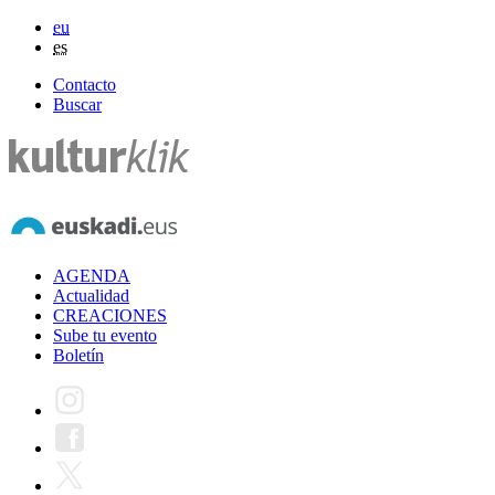
eu
es
Contacto
Buscar
AGENDA
Actualidad
CREACIONES
Sube tu evento
Boletín