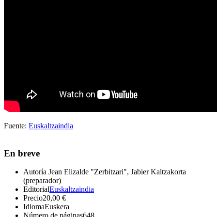
Fuente:
Euskaltzaindia
En breve
Autoría
Jean Elizalde "Zerbitzari", Jabier Kaltzakorta
(preparador)
Editorial
Euskaltzaindia
Precio
20,00 €
Idioma
Euskera
Número de páginas
648