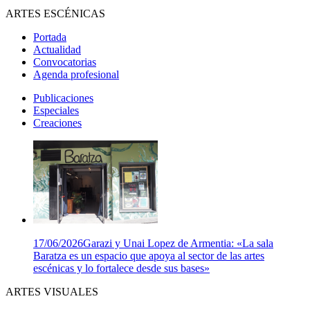
ARTES ESCÉNICAS
Portada
Actualidad
Convocatorias
Agenda profesional
Publicaciones
Especiales
Creaciones
17/06/2026
Garazi y Unai Lopez de Armentia: «La sala
Baratza es un espacio que apoya al sector de las artes
escénicas y lo fortalece desde sus bases»
ARTES VISUALES