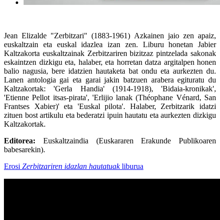
Jean Elizalde "
Zerbitzari"
(1883-1961) Azkainen jaio zen apaiz,
euskaltzain eta euskal idazlea izan zen. Liburu honetan Jabier
Kaltzakorta euskaltzainak Zerbitzariren bizitzaz pintzelada sakonak
eskaintzen dizkigu eta, halaber, eta horretan datza argitalpen honen
balio nagusia, bere idatzien hautaketa bat ondu eta aurkezten du.
Lanen antologia gai eta garai jakin batzuen arabera egituratu du
Kaltzakortak: 'Gerla Handia' (1914-1918), 'Bidaia-kronikak',
'Etienne Pellot itsas-pirata', 'Erlijio lanak (Théophane Vénard, San
Frantses Xabier)' eta 'Euskal pilota'. Halaber, Zerbitzarik idatzi
zituen bost artikulu eta bederatzi ipuin hautatu eta aurkezten dizkigu
Kaltzakortak.
Editorea:
Euskaltzaindia (Euskararen Erakunde Publikoaren
babesarekin).
Erosi
Zerbitzariren idazlan hautatuak
liburua