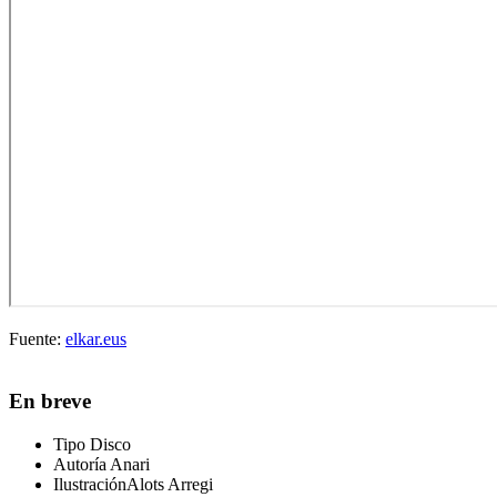
Fuente:
elkar.eus
En breve
Tipo
Disco
Autoría
Anari
Ilustración
Alots Arregi