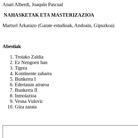
Anari Alberdi, Joaquín Pascual
NAHASKETAK ETA MASTERIZAZIOA
Martxel Arkarazo (Garate estudioak, Andoain, Gipuzkoa)
Abestiak
Troiako Zaldia
Ez Nengoen han
Tigrea
Kontinente zaharra
Bunkerra I
Edertasun arraroa
Bunkerra II
Inmolazioa
Vesna Vulovic
Giza zarata