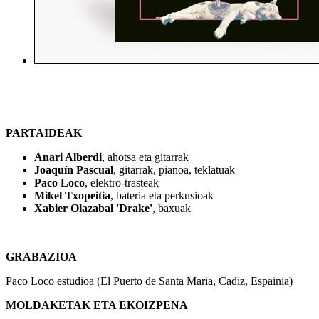
PARTAIDEAK
Anari Alberdi
, ahotsa eta gitarrak
Joaquín Pascual
, gitarrak, pianoa, teklatuak
Paco Loco
, elektro-trasteak
Mikel Txopeitia
, bateria eta perkusioak
Xabier Olazabal 'Drake'
, baxuak
GRABAZIOA
Paco Loco estudioa (El Puerto de Santa Maria, Cadiz, Espainia)
MOLDAKETAK ETA EKOIZPENA