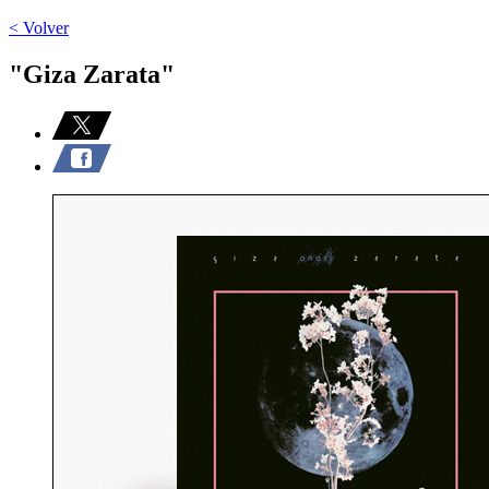
< Volver
"Giza Zarata"