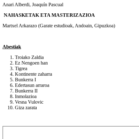
Anari Alberdi, Joaquín Pascual
NAHASKETAK ETA MASTERIZAZIOA
Martxel Arkarazo (Garate estudioak, Andoain, Gipuzkoa)
Abestiak
Troiako Zaldia
Ez Nengoen han
Tigrea
Kontinente zaharra
Bunkerra I
Edertasun arraroa
Bunkerra II
Inmolazioa
Vesna Vulovic
Giza zarata