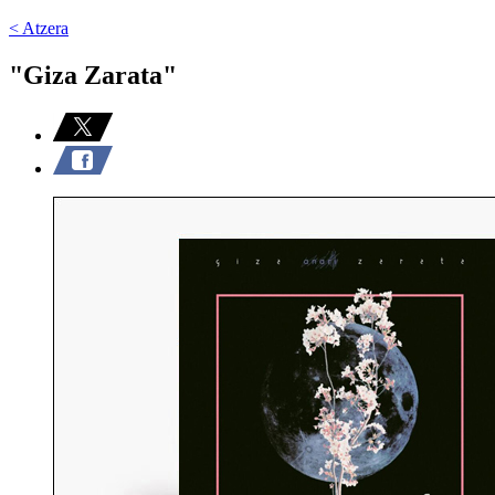
< Atzera
"Giza Zarata"