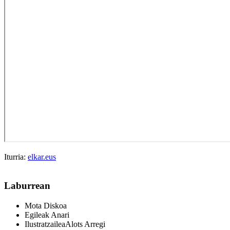
Iturria:
elkar.eus
Laburrean
Mota
Diskoa
Egileak
Anari
Ilustratzailea
Alots Arregi