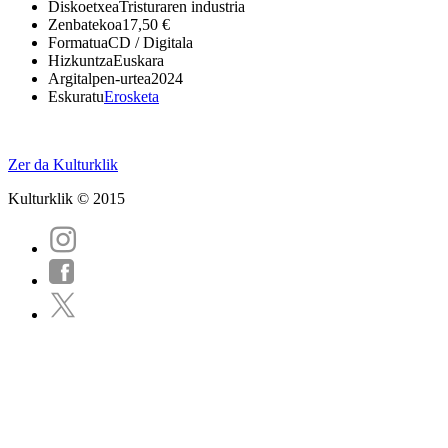
Diskoetxea
Tristuraren industria
Zenbatekoa
17,50 €
Formatua
CD / Digitala
Hizkuntza
Euskara
Argitalpen-urtea
2024
Eskuratu
Erosketa
Zer da Kulturklik
Kulturklik © 2015