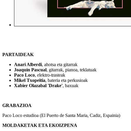
PARTAIDEAK
Anari Alberdi
, ahotsa eta gitarrak
Joaquín Pascual
, gitarrak, pianoa, teklatuak
Paco Loco
, elektro-trasteak
Mikel Txopeitia
, bateria eta perkusioak
Xabier Olazabal 'Drake'
, baxuak
GRABAZIOA
Paco Loco estudioa (El Puerto de Santa Maria, Cadiz, Espainia)
MOLDAKETAK ETA EKOIZPENA