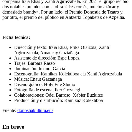
compañía Iraia Elias y Xanti Agirrezabala. En 2021 el grupo recibió
dos notables premios con la obra «Tres corsés, mucho azúcar y
demasiado brandy». Por un lado, el Premio Donostia de Teatro y,
por otro, el premio del público en Antzerki Topaketak de Azpeitia.
Ficha técnica:
Dirección y texto: Iraia Elias, Erika Olaizola, Xanti
Agirrezabala, Amancay Gaztañaga
Asistente de dirección: Espe Lopez
Trajes: Barbara Rasso
Iluminación: Imanol Garcia
Escenografía: Kamikaz Kolektiboa eta Xanti Agirrezabala
Música: Eñaut Gaztañaga
Diseño gráfico: Holy Fire Studio
Fotografía de escena: Iker Gozategi
Colaboraciones: Odei Barroso, Xabier Euzkitze
Producción y distribución: Kamikaz Kolektiboa
Fuente:
donostiakultura.eus
En breve