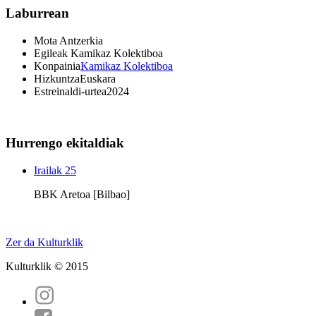
Laburrean
Mota
Antzerkia
Egileak
Kamikaz Kolektiboa
Konpainia
Kamikaz Kolektiboa
Hizkuntza
Euskara
Estreinaldi-urtea
2024
Hurrengo ekitaldiak
Irailak 25
BBK Aretoa [Bilbao]
Zer da Kulturklik
Kulturklik © 2015