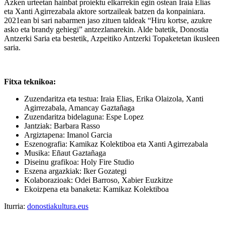
Azken urteetan hainbat proiektu elkarrekin egin ostean Iraia Elias
eta Xanti Agirrezabala aktore sortzaileak batzen da konpainiara.
2021ean bi sari nabarmen jaso zituen taldeak “Hiru kortse, azukre
asko eta brandy gehiegi” antzezlanarekin. Alde batetik, Donostia
Antzerki Saria eta bestetik, Azpeitiko Antzerki Topaketetan ikusleen
saria.
Fitxa teknikoa:
Zuzendaritza eta testua:
Iraia Elias, Erika Olaizola, Xanti
Agirrezabala, Amancay Gaztañaga
Zuzendaritza bidelaguna: Espe Lopez
Jantziak: Barbara Rasso
Argiztapena: Imanol Garcia
Eszenografia: Kamikaz Kolektiboa eta Xanti Agirrezabala
Musika: Eñaut Gaztañaga
Diseinu grafikoa: Holy Fire Studio
Eszena argazkiak: Iker Gozategi
Kolaborazioak: Odei Barroso, Xabier Euzkitze
Ekoizpena eta banaketa: Kamikaz Kolektiboa
Iturria:
donostiakultura.eus