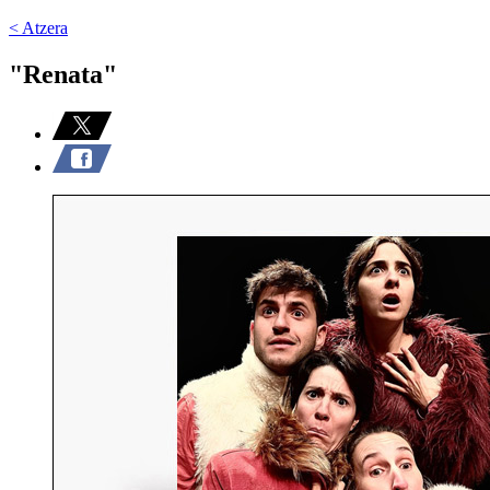
< Atzera
"Renata"