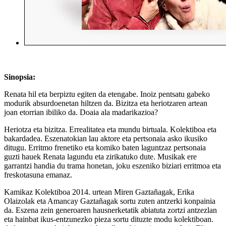
Sinopsia:
Renata hil eta berpiztu egiten da etengabe. Inoiz pentsatu gabeko
modurik absurdoenetan hiltzen da. Bizitza eta heriotzaren artean
joan etorrian ibiliko da. Doaia ala madarikazioa?
Heriotza eta bizitza. Errealitatea eta mundu birtuala. Kolektiboa eta
bakardadea. Eszenatokian lau aktore eta pertsonaia asko ikusiko
ditugu. Erritmo frenetiko eta komiko baten laguntzaz pertsonaia
guzti hauek Renata lagundu eta zirikatuko dute. Musikak ere
garrantzi handia du trama honetan, joku eszeniko biziari erritmoa eta
freskotasuna emanaz.
Kamikaz Kolektiboa 2014. urtean Miren Gaztañagak, Erika
Olaizolak eta Amancay Gaztañagak sortu zuten antzerki konpainia
da. Eszena zein generoaren hausnerketatik abiatuta zortzi antzezlan
eta hainbat ikus-entzunezko pieza sortu dituzte modu kolektiboan.