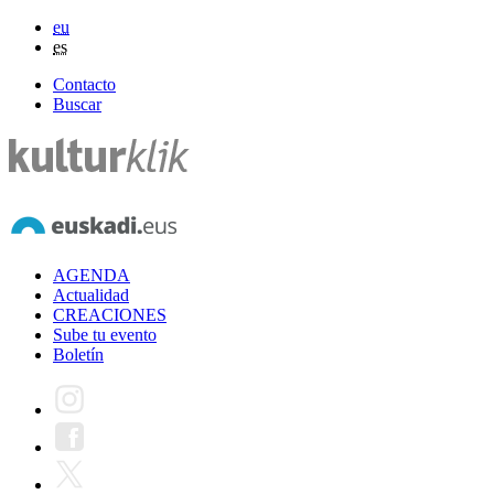
eu
es
Contacto
Buscar
AGENDA
Actualidad
CREACIONES
Sube tu evento
Boletín