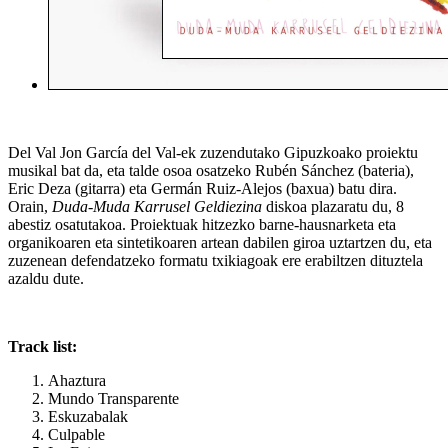
Del Val Jon García del Val-ek zuzendutako Gipuzkoako proiektu
musikal bat da, eta talde osoa osatzeko Rubén Sánchez (bateria),
Eric Deza (gitarra) eta Germán Ruiz-Alejos (baxua) batu dira.
Orain,
Duda-Muda Karrusel Geldiezina
diskoa plazaratu du, 8
abestiz osatutakoa. Proiektuak hitzezko barne-hausnarketa eta
organikoaren eta sintetikoaren artean dabilen giroa uztartzen du, eta
zuzenean defendatzeko formatu txikiagoak ere erabiltzen dituztela
azaldu dute.
Track list:
Ahaztura
Mundo Transparente
Eskuzabalak
Culpable