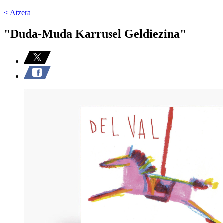
< Atzera
"Duda-Muda Karrusel Geldiezina"