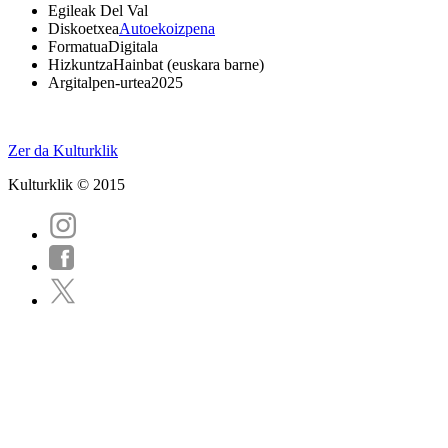
Egileak
Del Val
Diskoetxea
Autoekoizpena
Formatua
Digitala
Hizkuntza
Hainbat (euskara barne)
Argitalpen-urtea
2025
Zer da Kulturklik
Kulturklik © 2015