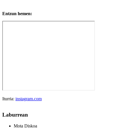
Entzun hemen:
Iturria:
instagram.com
Laburrean
Mota
Diskoa