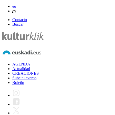
eu
es
Contacto
Buscar
AGENDA
Actualidad
CREACIONES
Sube tu evento
Boletín