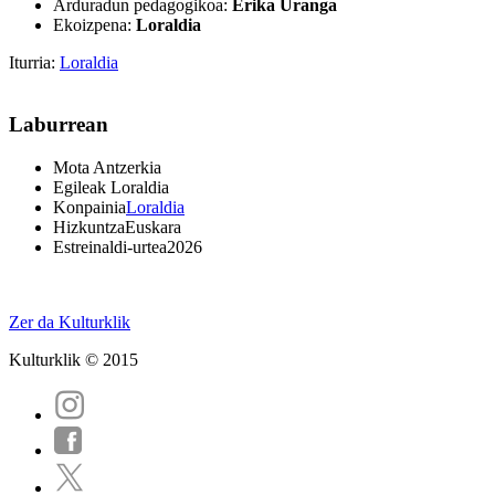
Arduradun pedagogikoa:
Erika Uranga
Ekoizpena:
Loraldia
Iturria:
Loraldia
Laburrean
Mota
Antzerkia
Egileak
Loraldia
Konpainia
Loraldia
Hizkuntza
Euskara
Estreinaldi-urtea
2026
Zer da Kulturklik
Kulturklik © 2015