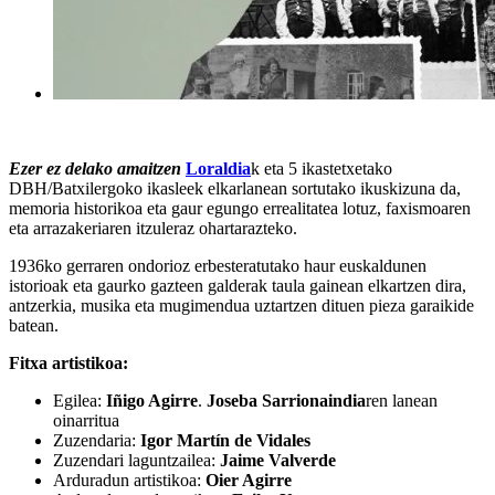
Ezer ez delako amaitzen
Loraldia
k eta 5 ikastetxetako
DBH/Batxilergoko ikasleek elkarlanean sortutako ikuskizuna da,
memoria historikoa eta gaur egungo errealitatea lotuz, faxismoaren
eta arrazakeriaren itzuleraz ohartarazteko.
1936ko gerraren ondorioz erbesteratutako haur euskaldunen
istorioak eta gaurko gazteen galderak taula gainean elkartzen dira,
antzerkia, musika eta mugimendua uztartzen dituen pieza garaikide
batean.
Fitxa artistikoa:
Egilea:
Iñigo Agirre
.
Joseba Sarrionaindia
ren lanean
oinarritua
Zuzendaria:
Igor Martín de Vidales
Zuzendari laguntzailea:
Jaime Valverde
Arduradun artistikoa:
Oier Agirre