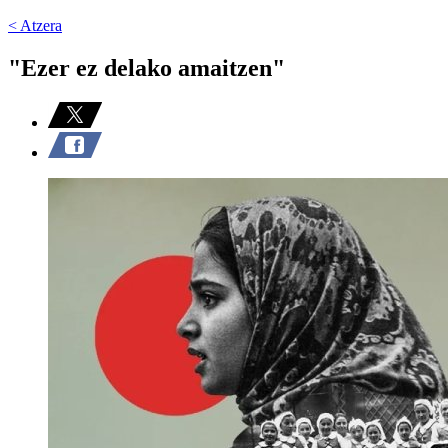
< Atzera
"Ezer ez delako amaitzen"