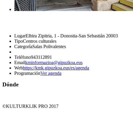
Lugar
Elbira Zipitria, 1 - Donostia-San Sebastián 20003
Tipo
Centros culturales
Categoría
Salas Polivalentes
Teléfono
943112891
Email
kminformazioa@gipuzkoa.eus
Web
https://kmk.gipuzkoa.eus/es/agenda
Programación
Ver agenda
Dónde
©KULTURKLIK PRO 2017