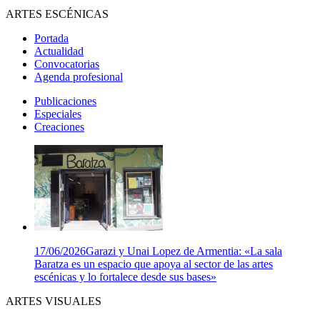
ARTES ESCÉNICAS
Portada
Actualidad
Convocatorias
Agenda profesional
Publicaciones
Especiales
Creaciones
17/06/2026
Garazi y Unai Lopez de Armentia: «La sala
Baratza es un espacio que apoya al sector de las artes
escénicas y lo fortalece desde sus bases»
ARTES VISUALES