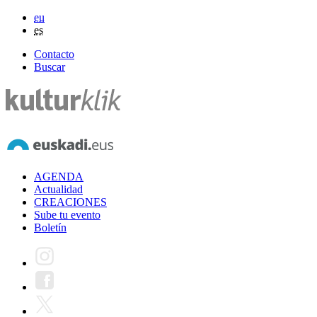
eu
es
Contacto
Buscar
AGENDA
Actualidad
CREACIONES
Sube tu evento
Boletín