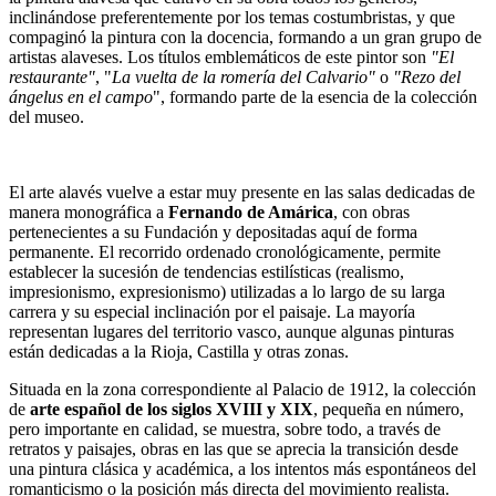
inclinándose preferentemente por los temas costumbristas, y que
compaginó la pintura con la docencia, formando a un gran grupo de
artistas alaveses. Los títulos emblemáticos de este pintor son
"El
restaurante"
, "
La vuelta de la romería del Calvario"
o
"Rezo del
ángelus en el campo
", formando parte de la esencia de la colección
del museo.
El arte alavés vuelve a estar muy presente en las salas dedicadas de
manera monográfica a
Fernando de Amárica
, con obras
pertenecientes a su Fundación y depositadas aquí de forma
permanente. El recorrido ordenado cronológicamente, permite
establecer la sucesión de tendencias estilísticas (realismo,
impresionismo, expresionismo) utilizadas a lo largo de su larga
carrera y su especial inclinación por el paisaje. La mayoría
representan lugares del territorio vasco, aunque algunas pinturas
están dedicadas a la Rioja, Castilla y otras zonas.
Situada en la zona correspondiente al Palacio de 1912, la colección
de
arte español de los siglos XVIII y XIX
, pequeña en número,
pero importante en calidad, se muestra, sobre todo, a través de
retratos y paisajes, obras en las que se aprecia la transición desde
una pintura clásica y académica, a los intentos más espontáneos del
romanticismo o la posición más directa del movimiento realista.