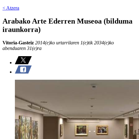
< Atzera
Arabako Arte Ederren Museoa (bilduma
iraunkorra)
Vitoria-Gasteiz
2014(e)ko urtarrilaren 1(e)tik 2034(e)ko
abenduaren 31(e)ra