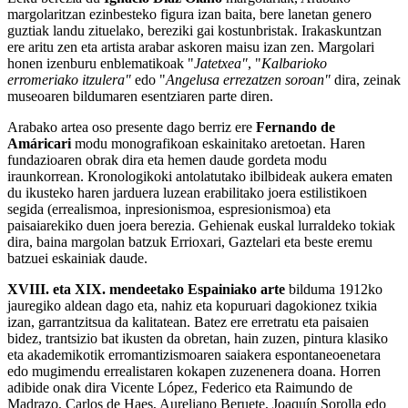
margolaritzan ezinbesteko figura izan baita, bere lanetan genero
guztiak landu zituelako, bereziki gai kostunbristak. Irakaskuntzan
ere aritu zen eta artista arabar askoren maisu izan zen. Margolari
honen izenburu enblematikoak "
Jatetxea"
, "
Kalbarioko
erromeriako itzulera"
edo "
Angelusa errezatzen soroan"
dira, zeinak
museoaren bildumaren esentziaren parte diren.
Arabako artea oso presente dago berriz ere
Fernando de
Amáricari
modu monografikoan eskainitako aretoetan. Haren
fundazioaren obrak dira eta hemen daude gordeta modu
iraunkorrean. Kronologikoki antolatutako ibilbideak aukera ematen
du ikusteko haren jarduera luzean erabilitako joera estilistikoen
segida (errealismoa, inpresionismoa, espresionismoa) eta
paisaiarekiko duen joera berezia. Gehienak euskal lurraldeko tokiak
dira, baina margolan batzuk Errioxari, Gaztelari eta beste eremu
batzuei eskainiak daude.
XVIII. eta XIX. mendeetako Espainiako arte
bilduma 1912ko
jauregiko aldean dago eta, nahiz eta kopuruari dagokionez txikia
izan, garrantzitsua da kalitatean. Batez ere erretratu eta paisaien
bidez, trantsizio bat ikusten da obretan, hain zuzen, pintura klasiko
eta akademikotik erromantizismoaren saiakera espontaneoenetara
edo mugimendu errealistaren kokapen zuzenenera doana. Horren
adibide onak dira Vicente López, Federico eta Raimundo de
Madrazo, Carlos de Haes, Aureliano Beruete, Joaquín Sorolla edo