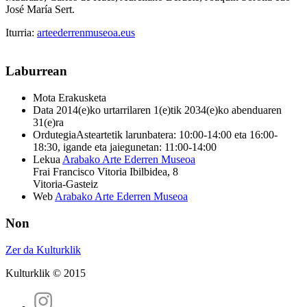
José María Sert.
Iturria:
arteederrenmuseoa.eus
Laburrean
Mota
Erakusketa
Data
2014(e)ko urtarrilaren 1(e)tik 2034(e)ko abenduaren
31(e)ra
Ordutegia
Asteartetik larunbatera: 10:00-14:00 eta 16:00-
18:30, igande eta jaiegunetan: 11:00-14:00
Lekua
Arabako Arte Ederren Museoa
Frai Francisco Vitoria Ibilbidea, 8
Vitoria-Gasteiz
Web
Arabako Arte Ederren Museoa
Non
Zer da Kulturklik
Kulturklik © 2015