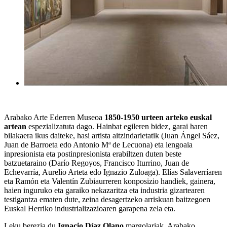
Arabako Arte Ederren Museoa
1850-1950 urteen arteko euskal
artean
espezializatuta dago. Hainbat egileren bidez, garai haren
bilakaera ikus daiteke, hasi artista aitzindarietatik (Juan Ángel Sáez,
Juan de Barroeta edo Antonio Mª de Lecuona) eta lengoaia
inpresionista eta postinpresionista erabiltzen duten beste
batzuetaraino (Darío Regoyos, Francisco Iturrino, Juan de
Echevarría, Aurelio Arteta edo Ignazio Zuloaga). Elías Salaverríaren
eta Ramón eta Valentín Zubiaurreren konposizio handiek, gainera,
haien inguruko eta garaiko nekazaritza eta industria gizartearen
testigantza ematen dute, zeina desagertzeko arriskuan baitzegoen
Euskal Herriko industrializazioaren garapena zela eta.
Leku berezia du
Ignacio Díaz Olano
margolariak, Arabako