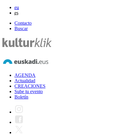
eu
es
Contacto
Buscar
AGENDA
Actualidad
CREACIONES
Sube tu evento
Boletín