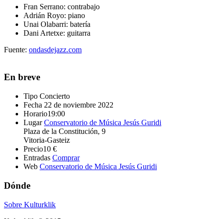
Fran Serrano:
contrabajo
Adrián Royo:
piano
Unai Olabarri:
batería
Dani Artetxe:
guitarra
Fuente:
ondasdejazz.com
En breve
Tipo
Concierto
Fecha
22 de noviembre 2022
Horario
19:00
Lugar
Conservatorio de Música Jesús Guridi
Plaza de la Constitución, 9
Vitoria-Gasteiz
Precio
10 €
Entradas
Comprar
Web
Conservatorio de Música Jesús Guridi
Dónde
Sobre Kulturklik