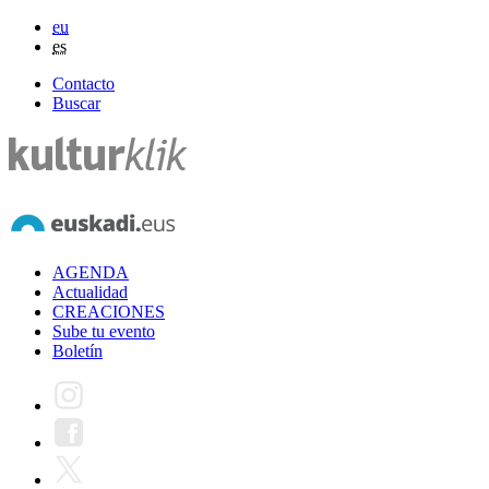
eu
es
Contacto
Buscar
AGENDA
Actualidad
CREACIONES
Sube tu evento
Boletín