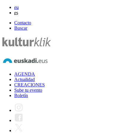
eu
es
Contacto
Buscar
AGENDA
Actualidad
CREACIONES
Sube tu evento
Boletín