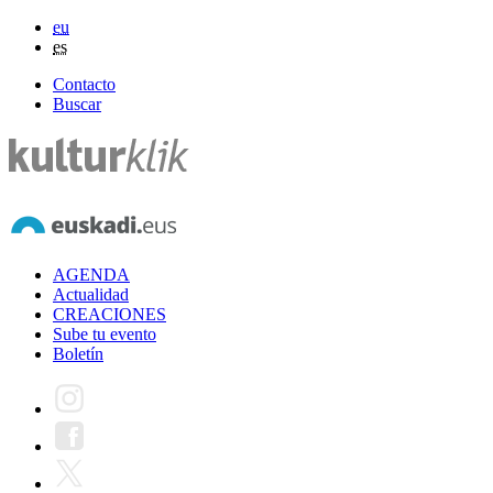
eu
es
Contacto
Buscar
AGENDA
Actualidad
CREACIONES
Sube tu evento
Boletín