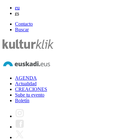
eu
es
Contacto
Buscar
AGENDA
Actualidad
CREACIONES
Sube tu evento
Boletín