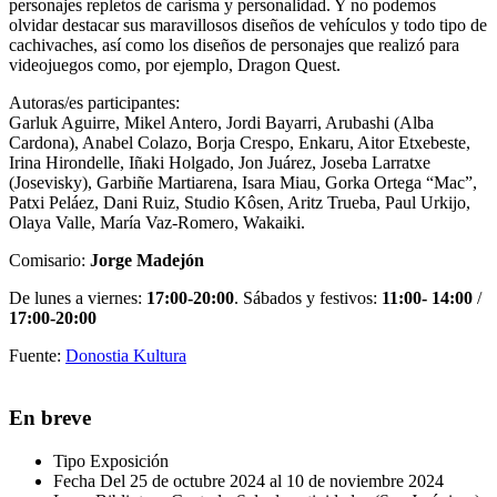
personajes repletos de carisma y personalidad. Y no podemos
olvidar destacar sus maravillosos diseños de vehículos y todo tipo de
cachivaches, así como los diseños de personajes que realizó para
videojuegos como, por ejemplo, Dragon Quest.
Autoras/es participantes:
Garluk Aguirre, Mikel Antero, Jordi Bayarri, Arubashi (Alba
Cardona), Anabel Colazo, Borja Crespo, Enkaru, Aitor Etxebeste,
Irina Hirondelle, Iñaki Holgado, Jon Juárez, Joseba Larratxe
(Josevisky), Garbiñe Martiarena, Isara Miau, Gorka Ortega “Mac”,
Patxi Peláez, Dani Ruiz, Studio Kôsen, Aritz Trueba, Paul Urkijo,
Olaya Valle, María Vaz-Romero, Wakaiki.
Comisario:
Jorge Madejón
De lunes a viernes:
17:00-20:00
. Sábados y festivos:
11:00- 14:00
/
17:00-20:00
Fuente:
Donostia Kultura
En breve
Tipo
Exposición
Fecha
Del 25 de octubre 2024 al 10 de noviembre 2024