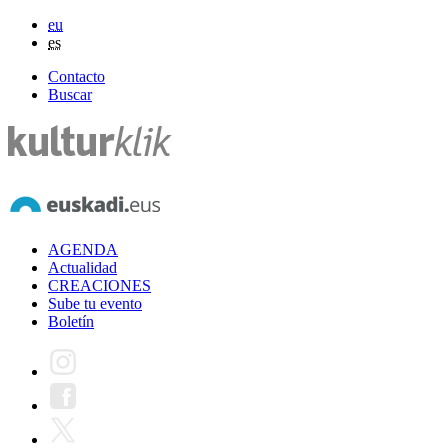
eu
es
Contacto
Buscar
AGENDA
Actualidad
CREACIONES
Sube tu evento
Boletín