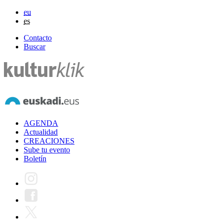
eu
es
Contacto
Buscar
AGENDA
Actualidad
CREACIONES
Sube tu evento
Boletín