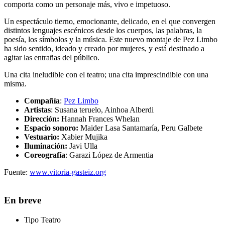
comporta como un personaje más, vivo e impetuoso.
Un espectáculo tierno, emocionante, delicado, en el que convergen
distintos lenguajes escénicos desde los cuerpos, las palabras, la
poesía, los símbolos y la música. Este nuevo montaje de Pez Limbo
ha sido sentido, ideado y creado por mujeres, y está destinado a
agitar las entrañas del público.
Una cita ineludible con el teatro; una cita imprescindible con una
misma.
Compañía
:
Pez Limbo
Artistas
: Susana teruelo, Ainhoa Alberdi
Dirección:
Hannah Frances Whelan
Espacio sonoro:
Maider Lasa Santamaría, Peru Galbete
Vestuario
:
Xabier Mujika
Iluminación
:
Javi Ulla
Coreografía
: Garazi López de Armentia
Fuente:
www.vitoria-gasteiz.org
En breve
Tipo
Teatro