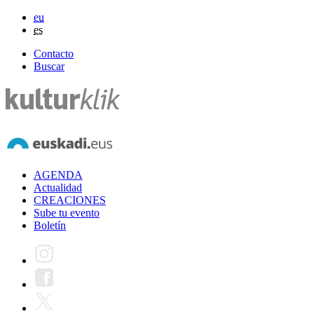
eu
es
Contacto
Buscar
AGENDA
Actualidad
CREACIONES
Sube tu evento
Boletín