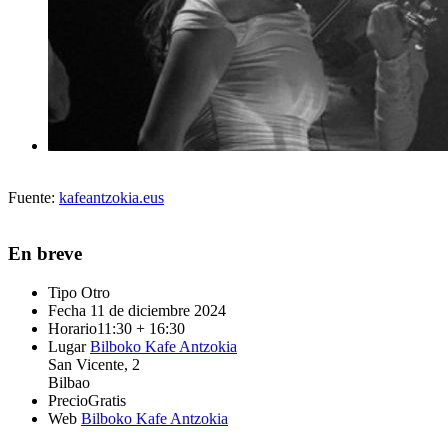
Fuente:
kafeantzokia.eus
En breve
Tipo
Otro
Fecha
11 de diciembre 2024
Horario
11:30 + 16:30
Lugar
Bilboko Kafe Antzokia
San Vicente, 2
Bilbao
Precio
Gratis
Web
Bilboko Kafe Antzokia