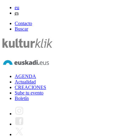
eu
es
Contacto
Buscar
AGENDA
Actualidad
CREACIONES
Sube tu evento
Boletín