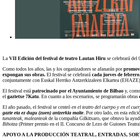
La
VII Edición del festival de teatro
Lautan Hiru
se celebrará del 
Como todos los años, las y los organizadores se afanarán por
promove
expongan sus obras.
El festival se celebrará
cada jueves de febrero
conjuntamente con Euskal Herriko Antzerkizaleen Elkartea (EHAZE)
El festival está
patrocinado por el Ayuntamiento de Bilbao
y, como
el
gaztetxe 7Katu
. En cuanto a los escenarios, se programarán obras
El año pasado, el festival se centró
en el teatro del cuerpo y en el cuer
gazte eta ez dugu (zuen) antzerkia maite
. Por otro lado, en esta edic
tunanteak, maleanteak
de la compañía Gilkitxaro, que obtuvo la ayud
Bihotza
(Primer premio en el II. Concurso de Lezo de Guiones Teatra
APOYO A LA PRODUCCIÓN TEATRAL, ENTRADAS, SORT