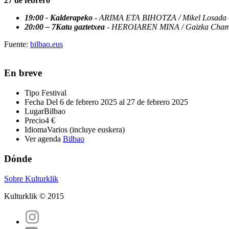
27 de febrero
19:00 - Kalderapeko
- ARIMA ETA BIHOTZA / Mikel Losada – 
20:00 – 7Katu gaztetxea
- HEROIAREN MINA / Gaizka Chami
Fuente:
bilbao.eus
En breve
Tipo
Festival
Fecha
Del 6 de febrero 2025 al 27 de febrero 2025
Lugar
Bilbao
Precio
4 €
Idioma
Varios (incluye euskera)
Ver agenda
Bilbao
Dónde
Sobre Kulturklik
Kulturklik © 2015