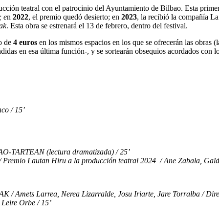
ucción teatral con el patrocinio del Ayuntamiento de Bilbao. Esta prim
; e
n
2022
, el premio quedó desierto; en
2023
, la recibió la compañía La
ak
. Esta obra se estrenará el 13 de febrero, dentro del festival.
io de
4 euros
en los mismos espacios en los que se ofrecerán las obras (la
vendidas en esa última función-, y se sortearán obsequios acordados con 
co / 15’
-TARTEAN (lectura dramatizada) / 25’
Lautan Hiru a la producción teatral 2024 / Ane Zabala, Galder P
ets Larrea, Nerea Lizarralde, Josu Iriarte, Jare Torralba / Direct
eire Orbe / 15’