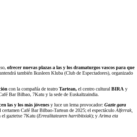
aso,
ofrecer nuevas plazas a las y los dramaturgos vascos para que
e mantendrá también Ikusleen Kluba (Club de Espectadores), organizado
ción
con la compañía de teatro
Tartean,
el centro cultural
BIRA
y
é Bar Bilbao, 7Katu y la sede de Euskaltzaindia.
cen las y los más jóvenes
y luce un lema provocador:
Gazte gara
el certamen Café Bar Bilbao-Tartean de 2025; el espectáculo
Alferrak,
 el gaztetxe 7Katu (
Errealitatearen harribitxiak
); y
Arima eta