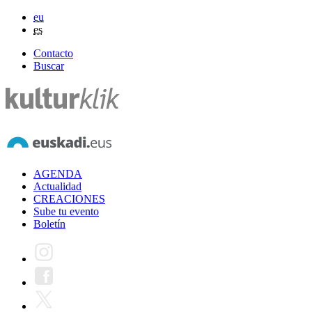
eu
es
Contacto
Buscar
AGENDA
Actualidad
CREACIONES
Sube tu evento
Boletín