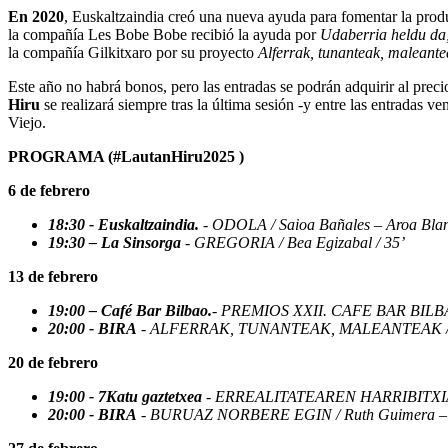
En 2020
, Euskaltzaindia creó una nueva ayuda para fomentar la prod
la compañía Les Bobe Bobe recibió la ayuda por
Udaberria heldu da
la compañía Gilkitxaro por su proyecto
Alferrak, tunanteak, maleante
Este año no habrá bonos, pero las entradas se podrán adquirir al prec
Hiru
se realizará siempre tras la última sesión -y entre las entradas 
Viejo.
PROGRAMA (#LautanHiru2025 )
6 de
febrero
18:30 - Euskaltzaindia.
- ODOLA / Saioa Bañales – Aroa Blan
19:30 – La Sinsorga
- GREGORIA / Bea Egizabal / 35’
13 de
febrero
19:00 – Café Bar Bilbao.
- PREMIOS XXII. CAFE BAR BILBAO
20:00 - BIRA
- ALFERRAK, TUNANTEAK, MALEANTEAK / Premio 
20 de
febrero
19:00 - 7Katu gaztetxea
- ERREALITATEAREN HARRIBITXIAK / Am
20:00 - BIRA
- BURUAZ NORBERE EGIN / Ruth Guimera – L