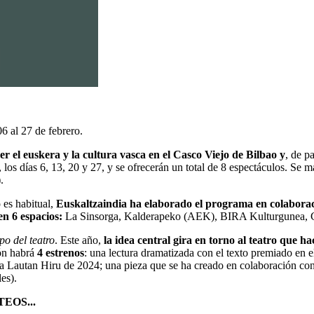
06 al 27 de febrero.
r el euskera y la cultura vasca en el Casco Viejo de Bilbao
y
, de p
, los días 6, 13, 20 y 27, y se ofrecerán un total de 8 espectáculos. S
.
 es habitual,
Euskaltzaindia ha elaborado el programa
en colabora
en 6 espacios:
La Sinsorga, Kalderapeko (AEK), BIRA Kulturgunea, Caf
po del teatro
. Este año,
la idea central gira en torno al teatro que ha
ión habrá
4 estrenos
: una lectura dramatizada con el texto premiado en 
a Lautan Hiru de 2024; una pieza que se ha creado en colaboración con
les).
EOS...