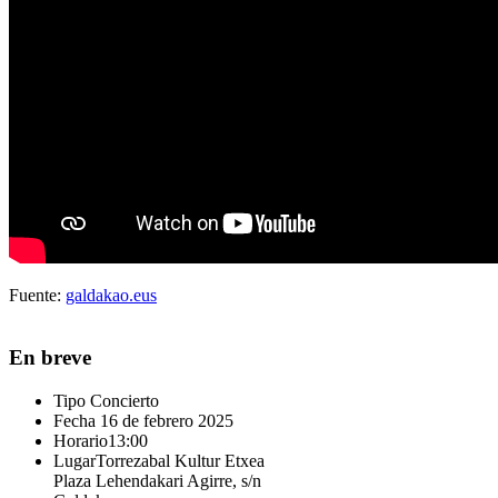
Fuente:
galdakao.eus
En breve
Tipo
Concierto
Fecha
16 de febrero 2025
Horario
13:00
Lugar
Torrezabal Kultur Etxea
Plaza Lehendakari Agirre, s/n