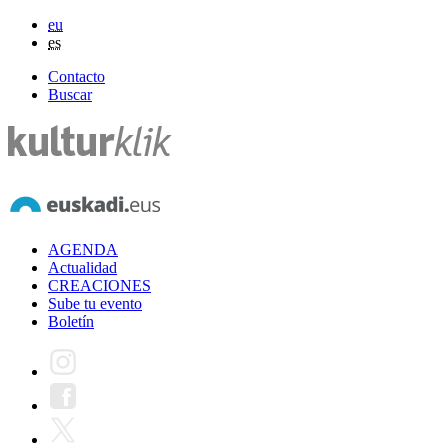
eu
es
Contacto
Buscar
AGENDA
Actualidad
CREACIONES
Sube tu evento
Boletín