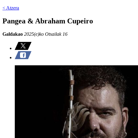
< Atzera
Pangea & Abraham Cupeiro
Galdakao
2025(e)ko Otsailak 16