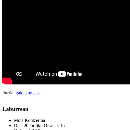
Iturria:
galdakao.eus
Laburrean
Mota
Kontzertua
Data
2025(e)ko Otsailak 16