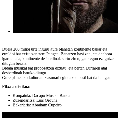
Duela 200 milioi urte inguru gure planetan kontinente bakar eta
erraldoi bat existitzen zen: Pangea. Banatzen hasi zen, eta denbora
igaro ahala, kontinente desberdinak sortu ziren, gaur egun ezagutzen
ditugun bezala.
Bidaia musikal bat proposatzen dizugu, eta bertan Lurraren atal
desberdinak batuko ditugu.
Gure planetako kultur aniztasunari egindako abesti bat da Pangea.
Fitxa artistikoa:
Konpainia: Dacapo Musika Banda
Zuzendaritza: Luis Orduña
Bakarlaria: Abraham Cupeiro