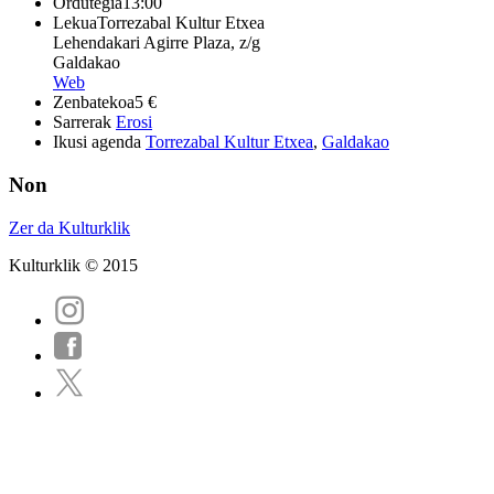
Ordutegia
13:00
Lekua
Torrezabal Kultur Etxea
Lehendakari Agirre Plaza, z/g
Galdakao
Web
Zenbatekoa
5 €
Sarrerak
Erosi
Ikusi agenda
Torrezabal Kultur Etxea
,
Galdakao
Non
Zer da Kulturklik
Kulturklik © 2015