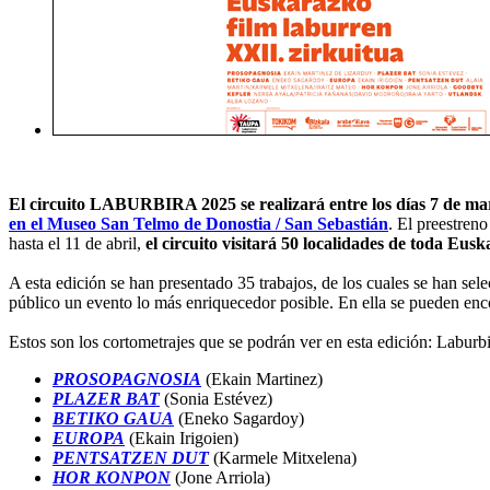
El circuito LABURBIRA 2025 se realizará entre los días 7 de mar
en el Museo San Telmo de Donostia / San Sebastián
. El preestre
hasta el 11 de abril,
el circuito visitará 50 localidades de toda Eusk
A esta edición se han presentado 35 trabajos, de los cuales se han sel
público un evento lo más enriquecedor posible. En ella se pueden encon
Estos son los cortometrajes que se podrán ver en esta edición: Laburb
PROSOPAGNOSIA
(Ekain Martinez)
PLAZER BAT
(Sonia Estévez)
BETIKO GAUA
(Eneko Sagardoy)
EUROPA
(Ekain Irigoien)
PENTSATZEN DUT
(Karmele Mitxelena)
HOR KONPON
(Jone Arriola)