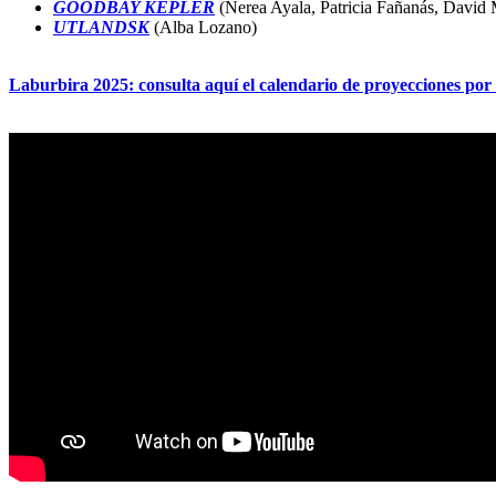
GOODBAY KEPLER
(Nerea Ayala, Patricia Fañanás, David 
UTLANDSK
(Alba Lozano)
Laburbira 2025: consulta aquí el calendario de proyecciones por