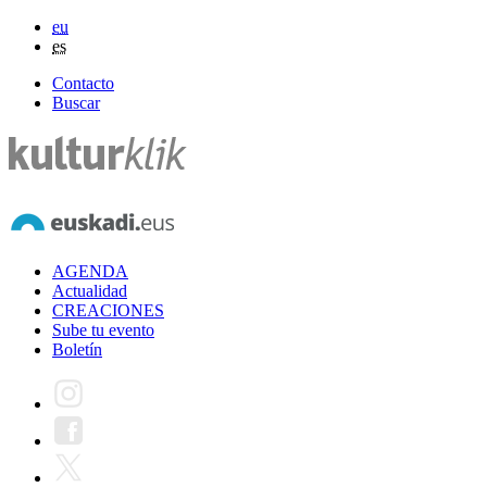
eu
es
Contacto
Buscar
AGENDA
Actualidad
CREACIONES
Sube tu evento
Boletín