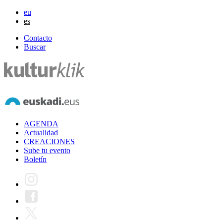
eu
es
Contacto
Buscar
AGENDA
Actualidad
CREACIONES
Sube tu evento
Boletín