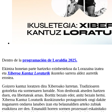
Dentro de la
programación de Loraldia 2025.
Ekintza honetan parte hartzeko ezinbestekoa da Lorazaina izatea
eta
Xiberoa Kantuz Loraturik
ikusteko sarrera aldez aurretik
erostea.
Goizero kantuz loratzen dira Xiberoako lurretan. Tradizioaren
gotorleku eta sormenaren lurralde. Non denborak atseden hartzen
duen, eta libertateak arnas. Bortitz bezain eder, anitz bezain hertsi.
Xiberoa Kantuz Loraturik ikuskizuneko protagonistek ongi dakite
iraganaren ondarea lanabes izan eta belaunaldien arteko zubiak
eraikitzea zer den. Emanaldi horren sormen prozesuari eskainitako