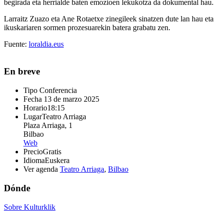
begirada eta herrialde baten emozioen lekukotza da dokumental hau.
Larraitz Zuazo eta Ane Rotaetxe zinegileek sinatzen dute lan hau eta
ikuskariaren sormen prozesuarekin batera grabatu zen.
Fuente:
loraldia.eus
En breve
Tipo
Conferencia
Fecha
13 de marzo 2025
Horario
18:15
Lugar
Teatro Arriaga
Plaza Arriaga, 1
Bilbao
Web
Precio
Gratis
Idioma
Euskera
Ver agenda
Teatro Arriaga
,
Bilbao
Dónde
Sobre Kulturklik