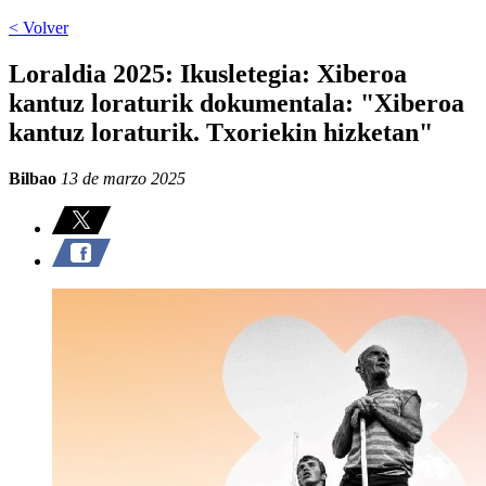
< Volver
Loraldia 2025: Ikusletegia: Xiberoa
kantuz loraturik dokumentala: "Xiberoa
kantuz loraturik. Txoriekin hizketan"
Bilbao
13 de marzo 2025