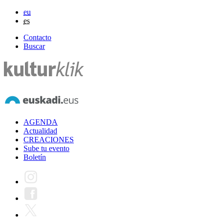
eu
es
Contacto
Buscar
AGENDA
Actualidad
CREACIONES
Sube tu evento
Boletín