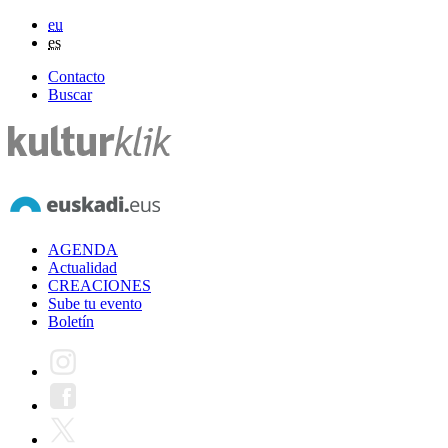
eu
es
Contacto
Buscar
AGENDA
Actualidad
CREACIONES
Sube tu evento
Boletín