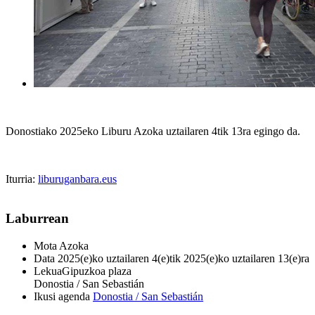
Donostiako 2025eko Liburu Azoka uztailaren 4tik 13ra egingo da.
Iturria:
liburuganbara.eus
Laburrean
Mota
Azoka
Data
2025(e)ko uztailaren 4(e)tik 2025(e)ko uztailaren 13(e)ra
Lekua
Gipuzkoa plaza
Donostia / San Sebastián
Ikusi agenda
Donostia / San Sebastián