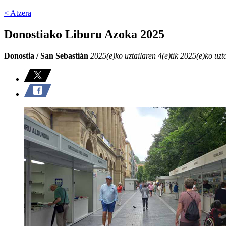
< Atzera
Donostiako Liburu Azoka 2025
Donostia / San Sebastián
2025(e)ko uztailaren 4(e)tik 2025(e)ko uzt