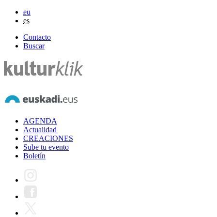
eu
es
Contacto
Buscar
AGENDA
Actualidad
CREACIONES
Sube tu evento
Boletín