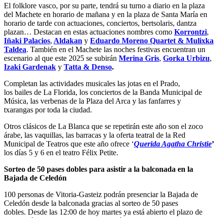
El folklore vasco, por su parte, tendrá su turno a diario en la
plaza
del Machete
en horario de mañana y en la
plaza de Santa María
en
horario de tarde con actuaciones, conciertos, bertsolaris, dantza
plazan… Destacan en estas actuaciones nombres como
Korrontzi
,
Iñaki Palacios
,
Aldakan
y
Eduardo Moreno Quartet & Mulixka
Taldea
.
También en el
Machete
las noches festivas encuentran un
escenario al que este 2025 se subirán
Merina Gris
,
Gorka Urbizu
,
Izaki Gardenak
y
Tatta & Denso
.
Completan las actividades musicales las jotas en el Prado,
los bailes de La Florida, los conciertos de la Banda Municipal de
Música, las verbenas de la Plaza del Arca y las fanfarres y
txarangas por toda la ciudad.
Otros clásicos de La Blanca que se repetirán este año son el zoco
árabe, las vaquillas, las barracas y la oferta teatral de la Red
Municipal de Teatros que este año ofrece ‘
Querida Agatha Christie
’
los días 5 y 6 en el teatro Félix Petite.
Sorteo de 50 pases dobles para asistir a la balconada en la
Bajada de Celedón
100 personas de Vitoria-Gasteiz podrán presenciar la Bajada de
Celedón desde la balconada gracias al sorteo de 50 pases
dobles.
Desde las 12:00 de hoy martes ya está abierto el plazo de