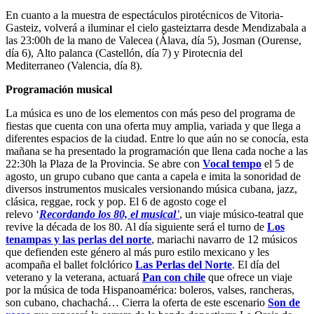
En cuanto a la muestra de espectáculos pirotécnicos de Vitoria-
Gasteiz, volverá a iluminar el cielo gasteiztarra desde Mendizabala a
las 23:00h de la mano de
Valecea
(Álava, día 5),
Josman
(Ourense,
día 6),
Alto palanca
(Castellón, día 7) y
Pirotecnia del
Mediterraneo
(Valencia, día 8).
Programación musical
La música es uno de los elementos con más peso del programa de
fiestas que cuenta con una oferta muy amplia, variada y que llega a
diferentes espacios de la ciudad. Entre lo que aún no se conocía, esta
mañana se ha presentado la programación que llena cada noche a las
22:30h la Plaza de la Provincia. Se abre con
Vocal tempo
el 5 de
agosto
,
un grupo cubano que canta a capela e imita la sonoridad de
diversos instrumentos musicales versionando música cubana, jazz,
clásica, reggae, rock y pop. El 6 de agosto coge el
relevo
‘
Recordando los 80, el musical
’
, un viaje músico-teatral que
revive la década de los 80. Al día siguiente será el turno de
Los
tenampas y las perlas del norte
,
mariachi navarro de 12 músicos
que defienden este género al más puro estilo mexicano y les
acompaña el ballet folclórico
Las Perlas del Norte
. El día del
veterano y la veterana, actuará
Pan con chile
que ofrece un viaje
por la música de toda Hispanoamérica: boleros, valses, rancheras,
son cubano, chachachá… Cierra la oferta de este escenario
Son de