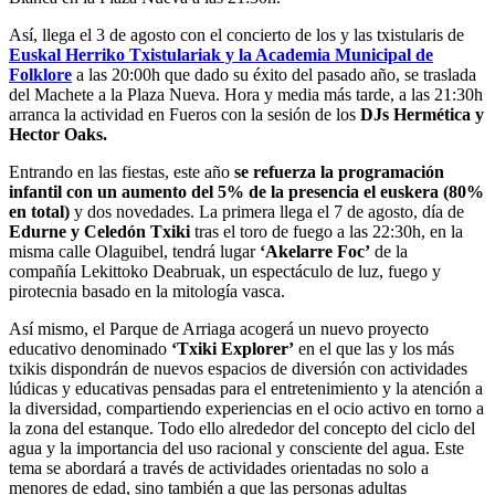
Así, llega el 3 de agosto con el
concierto de los y las txistularis de
Euskal Herriko Txistulariak y la Academia Municipal de
Folklore
a las 20:00h que dado su éxito del pasado año, se traslada
del Machete a la Plaza Nueva. Hora y media más tarde, a las 21:30h
arranca la actividad en Fueros con la sesión de los
DJs Hermética y
Hector Oaks.
Entrando en las fiestas, este año
se refuerza la programación
infantil con un aumento del
5% de la presencia el euskera (80%
en total)
y dos novedades. La primera llega el 7 de agosto, día de
Edurne y Celedón Txiki
tras el toro de fuego a las 22:30h, en la
misma calle Olaguibel, tendrá lugar
‘Akelarre Foc’
de la
compañía Lekittoko Deabruak, un espectáculo de luz, fuego y
pirotecnia basado en la mitología vasca.
Así mismo, el Parque de Arriaga acogerá un nuevo proyecto
educativo denominado
‘Txiki Explorer’
en el que las y los más
txikis dispondrán de nuevos espacios de diversión con actividades
lúdicas y educativas pensadas para el entretenimiento y la atención a
la diversidad, compartiendo experiencias en el ocio activo en torno a
la zona del estanque. Todo ello alrededor del concepto del ciclo del
agua y la importancia del uso racional y consciente del agua. Este
tema se abordará a través de actividades orientadas no solo a
menores de edad, sino también a que las personas adultas