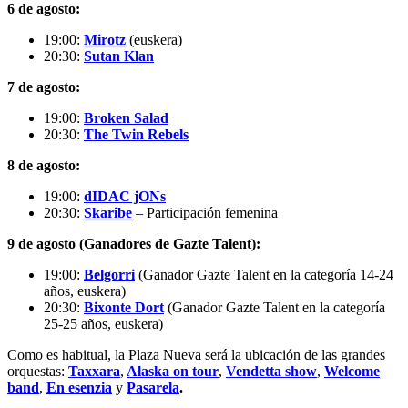
6 de agosto:
19:00:
Mirotz
(euskera)
20:30:
Sutan Klan
7 de agosto:
19:00:
Broken Salad
20:30:
The Twin Rebels
8 de agosto:
19:00:
dIDAC jONs
20:30:
Skaribe
– Participación femenina
9 de agosto (Ganadores de Gazte Talent):
19:00:
Belgorri
(Ganador Gazte Talent en la categoría 14-24
años, euskera)
20:30:
Bixonte Dort
(Ganador Gazte Talent en la categoría
25-25 años, euskera)
Como es habitual, la
Plaza Nueva
será la ubicación de las grandes
orquestas:
Taxxara
,
Alaska on tour
,
Vendetta show
,
Welcome
band
,
En esenzia
y
Pasarela
.