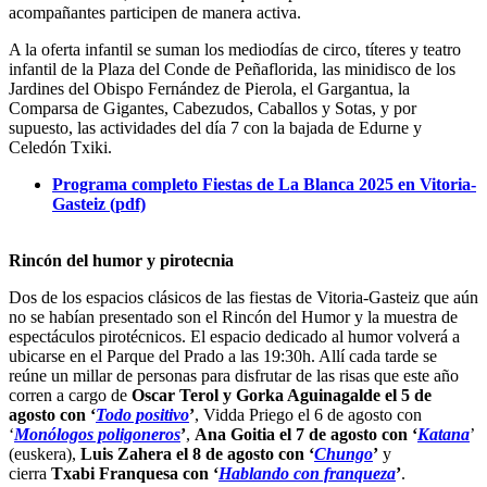
acompañantes participen de manera activa
.
A la oferta infantil se suman los mediodías de circo, títeres y teatro
infantil de la Plaza del Conde de Peñaflorida, las minidisco de los
Jardines del Obispo Fernández de Pierola, el Gargantua, la
Comparsa de Gigantes, Cabezudos, Caballos y Sotas, y por
supuesto, las actividades del día 7 con la bajada de Edurne y
Celedón Txiki.
Programa completo Fiestas de La Blanca 2025 en Vitoria-
Gasteiz (pdf)
Rincón del humor y pirotecnia
Dos de los espacios clásicos de las fiestas de Vitoria-Gasteiz que aún
no se habían presentado son el Rincón del Humor y la muestra de
espectáculos pirotécnicos. El espacio dedicado al humor volverá a
ubicarse en el Parque del Prado a las 19:30h. Allí cada tarde se
reúne un millar de personas para disfrutar de las risas que este año
corren a cargo de
Oscar Terol y Gorka Aguinagalde el 5 de
agosto con ‘
Todo positivo
’
,
Vidda Priego
el 6 de agosto con
‘
Monólogos poligoneros
’
,
Ana Goitia el 7 de agosto con ‘
Katana
’
(euskera),
Luis Zahera el 8 de agosto con ‘
Chungo
’
y
cierra
Txabi Franquesa con ‘
Hablando con franqueza
’
.