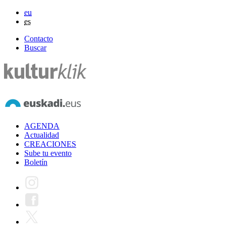
eu
es
Contacto
Buscar
AGENDA
Actualidad
CREACIONES
Sube tu evento
Boletín