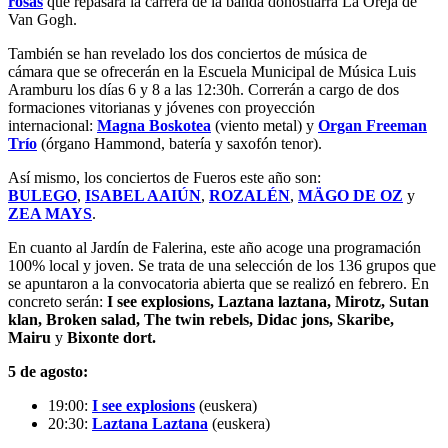
rosas
que repasará la carrera de la banda donostiarra La Oreja de
Van Gogh.
También se han revelado los dos
conciertos de música de
cámara
que se ofrecerán en la Escuela Municipal de Música Luis
Aramburu los días 6 y 8 a las 12:30h. Correrán a cargo de dos
formaciones vitorianas y jóvenes con proyección
internacional:
Magna Boskotea
(viento metal) y
Organ Freeman
Trío
(órgano Hammond, batería y saxofón tenor).
Así mismo, los conciertos de Fueros este año son:
BULEGO
,
ISABEL AAIÚN
,
ROZALÉN
,
MÄGO DE OZ
y
ZEA MAYS
.
En cuanto al
Jardín de Falerina
, este año acoge una programación
100% local y joven. Se trata de una selección de los 136 grupos que
se apuntaron a la convocatoria abierta que se realizó en febrero. En
concreto serán:
I see explosions, Laztana laztana, Mirotz, Sutan
klan, Broken salad, The twin rebels, Didac jons, Skaribe,
Mairu
y
Bixonte dort.
5 de agosto:
19:00:
I see explosions
(euskera)
20:30:
Laztana Laztana
(euskera)