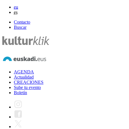
eu
es
Contacto
Buscar
AGENDA
Actualidad
CREACIONES
Sube tu evento
Boletín