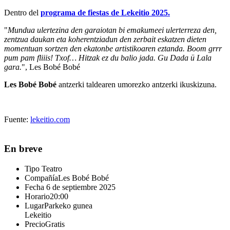
Dentro del
programa de fiestas de Lekeitio 2025.
"
Mundua ulertezina den garaiotan bi emakumeei ulerterreza den,
zentzua daukan eta koherentziadun den zerbait eskatzen dieten
momentuan sortzen den ekatonbe artistikoaren eztanda. Boom grrr
pum pam fliiis! Txof… Hitzak ez du balio jada. Gu Dada ü Lala
gara.
", Les Bobé Bobé
Les Bobé Bobé
antzerki taldearen umorezko antzerki ikuskizuna.
Fuente:
lekeitio.com
En breve
Tipo
Teatro
Compañía
Les Bobé Bobé
Fecha
6 de septiembre 2025
Horario
20:00
Lugar
Parkeko gunea
Lekeitio
Precio
Gratis