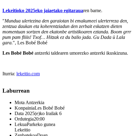
Lekeitioko 2025eko jaiaetako egitaraua
ren barne.
"
Mundua ulertezina den garaiotan bi emakumeei ulerterreza den,
zentzua daukan eta koherentziadun den zerbait eskatzen dieten
momentuan sortzen den ekatonbe artistikoaren eztanda. Boom grrr
pum pam fliiis! Txof… Hitzak ez du balio jada. Gu Dada ü Lala
gara.
", Les Bobé Bobé
Les Bobé Bobé
antzerki taldearen umorezko antzerki ikuskizuna.
Iturria:
lekeitio.com
Laburrean
Mota
Antzerkia
Konpainia
Les Bobé Bobé
Data
2025(e)ko Irailak 6
Ordutegia
20:00
Lekua
Parkeko gunea
Lekeitio
Zenbatekoa
Doan