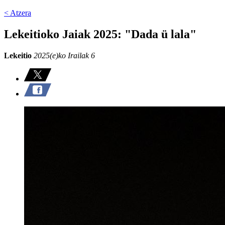
< Atzera
Lekeitioko Jaiak 2025: "Dada ü lala"
Lekeitio
2025(e)ko Irailak 6