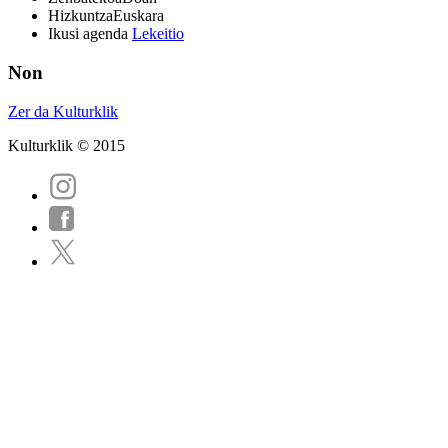
Hizkuntza
Euskara
Ikusi agenda
Lekeitio
Non
Zer da Kulturklik
Kulturklik © 2015