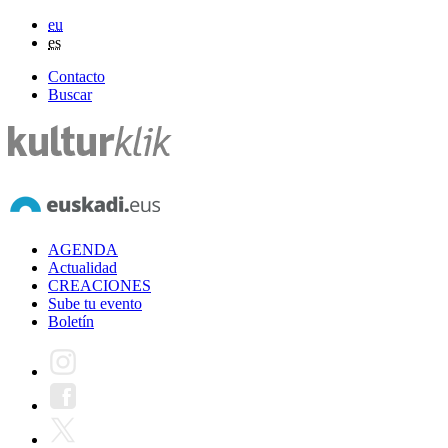
eu
es
Contacto
Buscar
AGENDA
Actualidad
CREACIONES
Sube tu evento
Boletín