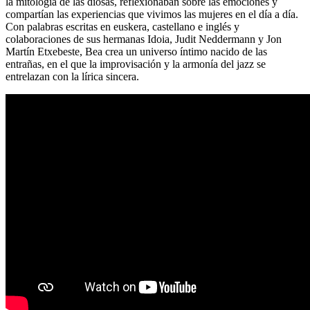
la mitología de las diosas, reflexionaban sobre las emociones y
compartían las experiencias que vivimos las mujeres en el día a día.
Con palabras escritas en euskera, castellano e inglés y
colaboraciones de sus hermanas Idoia, Judit Neddermann y Jon
Martín Etxebeste, Bea crea un universo íntimo nacido de las
entrañas, en el que la improvisación y la armonía del jazz se
entrelazan con la lírica sincera.