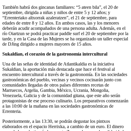
También habrá dos gincanas familiares: “5 ateen bila”, el 20 de
septiembre, dirigida a niñas y niños de entre 5 y 12 años; y
“Errenteriako altxorrak azaleratzen”, el 21 de septiembre, para
edades de entre 8 y 12 años. En ambos casos, las y los menores
deberán acudir acompañados de una persona adulta. Además, en el
río Oiartzun se podrá practicar paddle surf el 20 de septiembre por la
tarde, y en la Casa de las Mujeres se ha organizado un taller especial
de DJing dirigido a mujeres mayores de 15 años.
Sukaldian, el corazón de la gastronomía intercultural
Una de las señas de identidad de Atlantikaldia es la iniciativa
Sukaldian, la aportación más destacada que hace el festival al
encuentro intercultural a través de la gastronomía. En las sociedades
gastronómicas del pueblo, vecinas y vecinos cocinarán junto con
comunidades llegadas de otros países diferentes recetas de
Marruecos, Argelia, Gambia, México, Ucrania, Mongolia,
Venezuela, Galicia y de la comunidad gitana, que este año serán
protagonistas de ese proceso culinario. Los preparativos comenzarán
a las 10:00 de la mañana en las sociedades gastronómicas de
Errenteria.
Posteriormente, a las 13:30, se podrán degustar los pintxos
elaborados en el espacio Herrixka, a cambio de un euro. El dinero