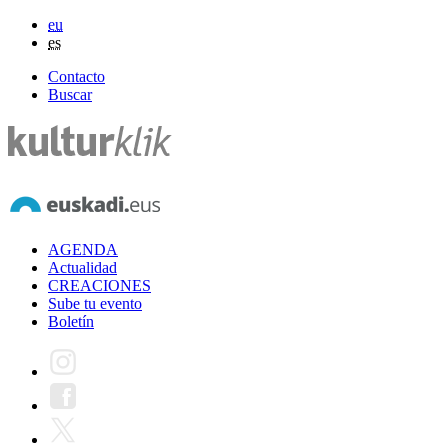
eu
es
Contacto
Buscar
AGENDA
Actualidad
CREACIONES
Sube tu evento
Boletín