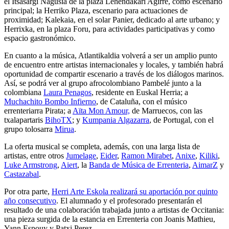
el Itsasargi Nagusia de la plaza Lehendakari Agirre, como escenario
principal; la Herriko Plaza, escenario para actuaciones de
proximidad; Kalekaia, en el solar Panier, dedicado al arte urbano; y
Herrixka, en la plaza Foru, para actividades participativas y como
espacio gastronómico.
En cuanto a la música, Atlantikaldia volverá a ser un amplio punto
de encuentro entre artistas internacionales y locales, y también habrá
oportunidad de compartir escenario a través de los diálogos marinos.
Así, se podrá ver al grupo afrocolombiano Pambelé junto a la
colombiana
Laura Penagos
, residente en Euskal Herria; a
Muchachito Bombo Infierno
, de Cataluña, con el músico
errenteriarra Pirata; a
Aïta Mon Amour,
de Marruecos, con las
txalapartaris
BihoTX
; y
Kumpania Algazarra
, de Portugal, con el
grupo tolosarra
Mirua
.
La oferta musical se completa, además, con una larga lista de
artistas, entre otros
Jumelage
,
Eider
,
Ramon Mirabet
,
Anixe
,
Kiliki
,
Luke Armstrong
,
Aiert
, la
Banda de Música de Errenteria
,
AimarZ
y
Castazabal
.
Por otra parte,
Herri Arte Eskola realizará su aportación por quinto
año consecutivo
. El alumnado y el profesorado presentarán el
resultado de una colaboración trabajada junto a artistas de Occitania:
una pieza surgida de la estancia en Errenteria con Joanis Mathieu,
Yann Espouy y Patxi Perez.