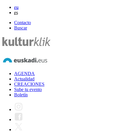
eu
es
Contacto
Buscar
AGENDA
Actualidad
CREACIONES
Sube tu evento
Boletín