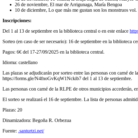
26 de noviembre, El mar de Arrigunaga, María Bengoa
10 de diciembre, Lo que más me gustan son los monstruos vol. I
Inscripciones:
Del 1 al 13 de septiembre en la biblioteca central o en este enlace
htt
Sorteo (en caso de ser necesario): 16 de septiembre en la biblioteca cen
Pagos: 6€ del 17-27/09/2025 en la biblioteca central.
Idioma: castellano
Las plazas se adjudicarán por sorteo entre las personas con carné de 
https://forms.gle/N4fnoGvKqW1Nckib7 del 1 al 13 de septiembre.
Las personas con carné de la RLPE de otros municipios accederán, en o
El sorteo se realizará el 16 de septiembre. La lista de personas admiti
Plazas: 20
Dinamizadora: Begoña R. Orbezua
Fuente:
.santurtzi.net/