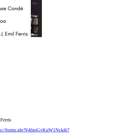
Ferris
ps://forms.gle/N4fnoGvKqW1Nckib7