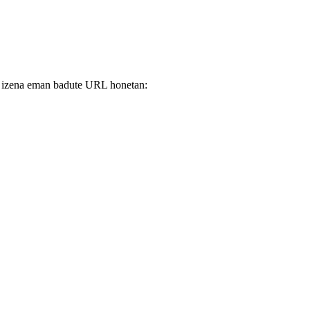
ine izena eman badute URL honetan: