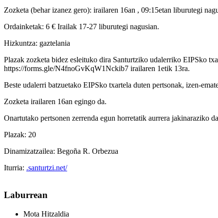
Zozketa (behar izanez gero): irailaren 16an , 09:15etan liburutegi nag
Ordainketak: 6 € Irailak 17-27 liburutegi nagusian.
Hizkuntza: gaztelania
Plazak zozketa bidez esleituko dira Santurtziko udalerriko EIPSko tx
https://forms.gle/N4fnoGvKqW1Nckib7 irailaren 1etik 13ra.
Beste udalerri batzuetako EIPSko txartela duten pertsonak, izen-emate
Zozketa irailaren 16an egingo da.
Onartutako pertsonen zerrenda egun horretatik aurrera jakinaraziko da
Plazak: 20
Dinamizatzailea: Begoña R. Orbezua
Iturria:
.santurtzi.net/
Laburrean
Mota
Hitzaldia