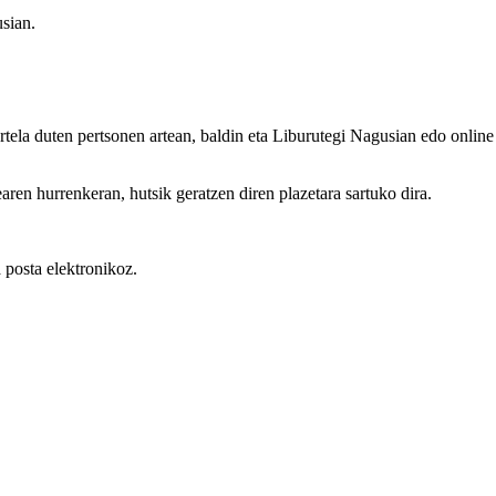
usian.
artela duten pertsonen artean, baldin eta Liburutegi Nagusian edo onl
aren hurrenkeran, hutsik geratzen diren plazetara sartuko dira.
 posta elektronikoz.