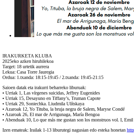
IRAKURKETA KLUBA
2025eko azken hiruhilekoa
Target: 18 urtetik aurrera
Lekua: Casa Torre Jauregia
Ordua: 1.txanda: 18:15-19:45 / 2.txanda: 19:45-21:15
Saioen datak eta irakurri beharreko liburuak:
• Urriak 1, Las vírgenes suicidas, Jeffrey Eugenides
• Urriak 15, Desayuno en Tiffany’s, Truman Capote
• Urriak 29, Soniechka. Liudmila Ulítskaya
• Azaroak 12, Yo Tituba, la bruja negra de Salem, Maryse Condé
• Azaroak 26, El mar de Arrigunaga, María Bengoa
• Abenduak 10, Lo que más me gustan son los monstruos vol. I, Emil 
Izen emateak: Irailak 1-13 liburutegi nagusian edo esteka honetan
htt