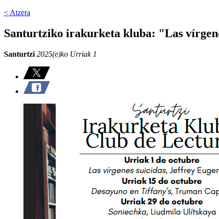
< Atzera
Santurtziko irakurketa kluba: "Las vírgene
Santurtzi
2025(e)ko Urriak 1