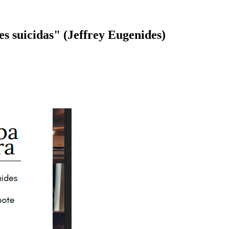
s suicidas" (Jeffrey Eugenides)