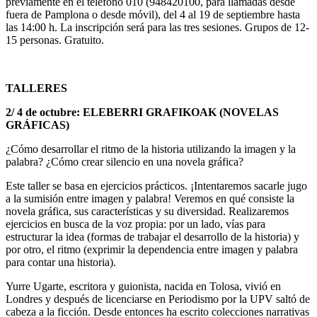
previamente
en el
teléfono 010
(948420100, para llamadas desde
fuera de Pamplona o desde móvil), del
4 al 19 de septiembre hasta
las 14:00 h.
La inscripción será para las tres sesiones. Grupos de 12-
15 personas. Gratuito.
TALLERES
2/ 4 de octubre: ELEBERRI GRAFIKOAK (NOVELAS
GRÁFICAS)
¿Cómo desarrollar el ritmo de la historia utilizando la imagen y la
palabra? ¿Cómo crear silencio en una novela gráfica?
Este taller se basa en ejercicios prácticos. ¡Intentaremos sacarle jugo
a la sumisión entre imagen y palabra! Veremos en qué consiste la
novela gráfica, sus características y su diversidad. Realizaremos
ejercicios en busca de la voz propia: por un lado, vías para
estructurar la idea (formas de trabajar el desarrollo de la historia) y
por otro, el ritmo (exprimir la dependencia entre imagen y palabra
para contar una historia).
Yurre Ugarte
, escritora y guionista, nacida en Tolosa, vivió en
Londres y después de licenciarse en Periodismo por la UPV saltó de
cabeza a la ficción. Desde entonces ha escrito colecciones narrativas