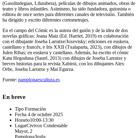
(Gasolindegian, Lilurabera), películas de dibujos animados, obras de
teatro y libros infantiles. Asimismo, ha sido fundadora, guionista o
editora de once series para diferentes canales de televisión. También
ha dirigido y escrito diferentes cortometrajes.
En el campo del Cómic es la autora del guión y de la idea de dos
novelas gráficas: Joana Maiz (Ed. Harriet, 2019) en colaboración
con el dibujante Joseba Larratxe/Joxevisky; ediciones en euskera,
castellano y francés, e Iris XXII (Txalaparta, 2023), con dibujos de
Julen Ribas; en euskera y castellano. Además, ha escrito el cómic
Katu Hegoduna (Sauré, 2013) con dibujos de Joseba Larratxe y
breves historias para la revista Xabiroi, con los dibujantes Alex
Orbe, Joseba Larratxe y Mai Egurza.
Fuente:
pamplonaescultura.es
En breve
Tipo
Formación
Fecha
4 de octubre 2025
Horario
10:00-13:30
Lugar
Civivox Condestable
Mayor, 2
Pamplona/Iruña