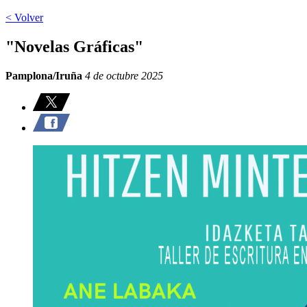
< Volver
"Novelas Gráficas"
Pamplona/Iruña
4 de octubre 2025