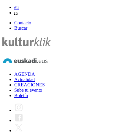
eu
es
Contacto
Buscar
AGENDA
Actualidad
CREACIONES
Sube tu evento
Boletín