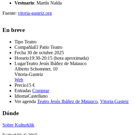
Vestuario
: Martín Nalda
Fuente:
vitoria-gasteiz.org
En breve
Tipo
Teatro
Compañía
El Patio Teatro
Fecha
30 de octubre 2025
Horario
19:30-20:15 (hora aproximada)
Lugar
Teatro Jesús Ibáñez de Matauco
Alberto Schommer, 10
Vitoria-Gasteiz
Web
Precio
15 €
Entradas
Comprar
Idioma
Castellano
Ver agenda
Teatro Jesús Ibáñez de Matauco
,
Vitoria-Gasteiz
Dónde
Sobre Kulturklik