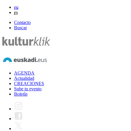
eu
es
Contacto
Buscar
AGENDA
Actualidad
CREACIONES
Sube tu evento
Boletín