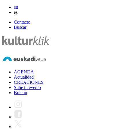
eu
es
Contacto
Buscar
AGENDA
Actualidad
CREACIONES
Sube tu evento
Boletín