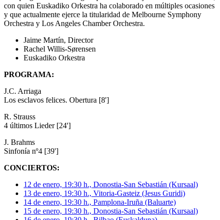
con quien Euskadiko Orkestra ha colaborado en múltiples ocasiones
y que actualmente ejerce la titularidad de Melbourne Symphony
Orchestra y Los Angeles Chamber Orchestra.
Jaime Martín, Director
Rachel Willis-Sørensen
Euskadiko Orkestra
PROGRAMA:
J.C. Arriaga
Los esclavos felices. Obertura [8']
R. Strauss
4 últimos Lieder [24']
J. Brahms
Sinfonía nº4 [39']
CONCIERTOS:
12 de enero, 19:30 h., Donostia-San Sebastián (Kursaal)
13 de enero, 19:30 h., Vitoria-Gasteiz (Jesus Guridi)
14 de enero, 19:30 h., Pamplona-Iruña (Baluarte)
15 de enero, 19:30 h., Donostia-San Sebastián (Kursaal)
16 de enero, 19:30 h., Bilbao (Euskalduna)