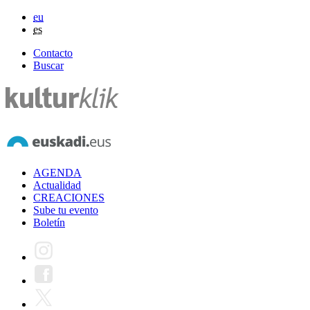
eu
es
Contacto
Buscar
AGENDA
Actualidad
CREACIONES
Sube tu evento
Boletín