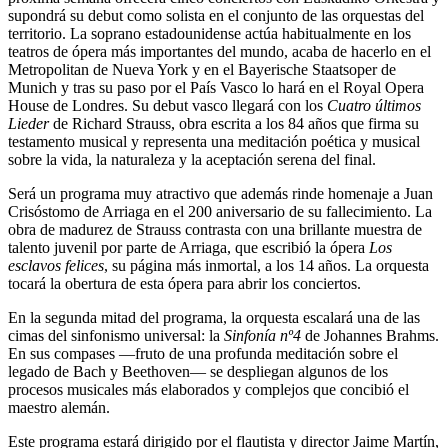
supondrá su debut como solista en el conjunto de las orquestas del
territorio. La soprano estadounidense actúa habitualmente en los
teatros de ópera más importantes del mundo, acaba de hacerlo en el
Metropolitan de Nueva York y en el Bayerische Staatsoper de
Munich y tras su paso por el País Vasco lo hará en el Royal Opera
House de Londres. Su debut vasco llegará con los
Cuatro últimos
Lieder
de Richard Strauss, obra escrita a los 84 años que firma su
testamento musical y representa una meditación poética y musical
sobre la vida, la naturaleza y la aceptación serena del final.
Será un programa muy atractivo que además rinde homenaje a Juan
Crisóstomo de Arriaga en el 200 aniversario de su fallecimiento. La
obra de madurez de Strauss contrasta con una brillante muestra de
talento juvenil por parte de Arriaga, que escribió la ópera
Los
esclavos felices
, su página más inmortal, a los 14 años. La orquesta
tocará la obertura de esta ópera para abrir los conciertos.
En la segunda mitad del programa, la orquesta escalará una de las
cimas del sinfonismo universal: la
Sinfonía nº4
de Johannes Brahms.
En sus compases —fruto de una profunda meditación sobre el
legado de Bach y Beethoven— se despliegan algunos de los
procesos musicales más elaborados y complejos que concibió el
maestro alemán.
Este programa estará dirigido por el flautista y director Jaime Martín,