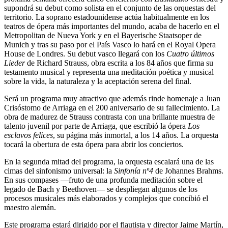
supondrá su debut como solista en el conjunto de las orquestas del
territorio. La soprano estadounidense actúa habitualmente en los
teatros de ópera más importantes del mundo, acaba de hacerlo en el
Metropolitan de Nueva York y en el Bayerische Staatsoper de
Munich y tras su paso por el País Vasco lo hará en el Royal Opera
House de Londres. Su debut vasco llegará con los
Cuatro últimos
Lieder
de Richard Strauss, obra escrita a los 84 años que firma su
testamento musical y representa una meditación poética y musical
sobre la vida, la naturaleza y la aceptación serena del final.
Será un programa muy atractivo que además rinde homenaje a Juan
Crisóstomo de Arriaga en el 200 aniversario de su fallecimiento. La
obra de madurez de Strauss contrasta con una brillante muestra de
talento juvenil por parte de Arriaga, que escribió la ópera
Los
esclavos felices
, su página más inmortal, a los 14 años. La orquesta
tocará la obertura de esta ópera para abrir los conciertos.
En la segunda mitad del programa, la orquesta escalará una de las
cimas del sinfonismo universal: la
Sinfonía nº4
de Johannes Brahms.
En sus compases —fruto de una profunda meditación sobre el
legado de Bach y Beethoven— se despliegan algunos de los
procesos musicales más elaborados y complejos que concibió el
maestro alemán.
Este programa estará dirigido por el flautista y director Jaime Martín,