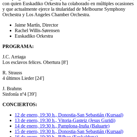
con quien Euskadiko Orkestra ha colaborado en múltiples ocasiones
y que actualmente ejerce la titularidad de Melbourne Symphony
Orchestra y Los Angeles Chamber Orchestra.
Jaime Martín, Director
Rachel Willis-Sørensen
Euskadiko Orkestra
PROGRAMA:
J.C. Arriaga
Los esclavos felices. Obertura [8']
R. Strauss
4 últimos Lieder [24']
J. Brahms
Sinfonía nº4 [39']
CONCIERTOS:
12 de enero, 19:30 h., Donostia-San Sebastián (Kursaal)
13 de enero, 19:30 h., Vitoria-Gasteiz (Jesus Guridi)
14 de enero, 19:30 h., Pamplona-Iruña (Baluarte)
15 de enero, 19:30 h., Donostia-San Sebastián (Kursaal)
16 de enero, 19:30 h., Bilbao (Euskalduna)