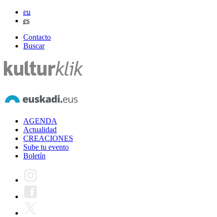
eu
es
Contacto
Buscar
AGENDA
Actualidad
CREACIONES
Sube tu evento
Boletín