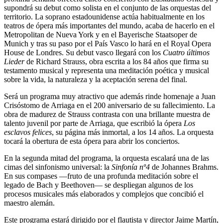
supondrá su debut como solista en el conjunto de las orquestas del
territorio. La soprano estadounidense actúa habitualmente en los
teatros de ópera más importantes del mundo, acaba de hacerlo en el
Metropolitan de Nueva York y en el Bayerische Staatsoper de
Munich y tras su paso por el País Vasco lo hará en el Royal Opera
House de Londres. Su debut vasco llegará con los
Cuatro últimos
Lieder
de Richard Strauss, obra escrita a los 84 años que firma su
testamento musical y representa una meditación poética y musical
sobre la vida, la naturaleza y la aceptación serena del final.
Será un programa muy atractivo que además rinde homenaje a Juan
Crisóstomo de Arriaga en el 200 aniversario de su fallecimiento. La
obra de madurez de Strauss contrasta con una brillante muestra de
talento juvenil por parte de Arriaga, que escribió la ópera
Los
esclavos felices
, su página más inmortal, a los 14 años. La orquesta
tocará la obertura de esta ópera para abrir los conciertos.
En la segunda mitad del programa, la orquesta escalará una de las
cimas del sinfonismo universal: la
Sinfonía nº4
de Johannes Brahms.
En sus compases —fruto de una profunda meditación sobre el
legado de Bach y Beethoven— se despliegan algunos de los
procesos musicales más elaborados y complejos que concibió el
maestro alemán.
Este programa estará dirigido por el flautista y director Jaime Martín,