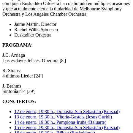
con quien Euskadiko Orkestra ha colaborado en múltiples ocasiones
y que actualmente ejerce la titularidad de Melbourne Symphony
Orchestra y Los Angeles Chamber Orchestra.
Jaime Martín, Director
Rachel Willis-Sørensen
Euskadiko Orkestra
PROGRAMA:
J.C. Arriaga
Los esclavos felices. Obertura [8']
R. Strauss
4 últimos Lieder [24']
J. Brahms
Sinfonía nº4 [39']
CONCIERTOS:
12 de enero, 19:30 h., Donostia-San Sebastián (Kursaal)
13 de enero, 19:30 h., Vitoria-Gasteiz (Jesus Guridi)
14 de enero, 19:30 h., Pamplona-Iruña (Baluarte)
15 de enero, 19:30 h., Donostia-San Sebastián (Kursaal)
16 de enero, 19:30 h., Bilbao (Euskalduna)