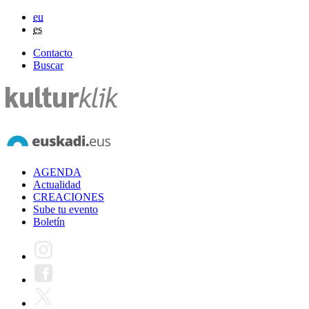
eu
es
Contacto
Buscar
AGENDA
Actualidad
CREACIONES
Sube tu evento
Boletín