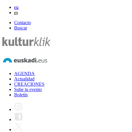
eu
es
Contacto
Buscar
AGENDA
Actualidad
CREACIONES
Sube tu evento
Boletín