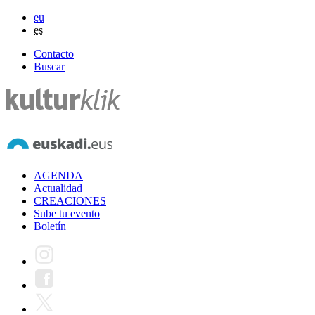
eu
es
Contacto
Buscar
AGENDA
Actualidad
CREACIONES
Sube tu evento
Boletín